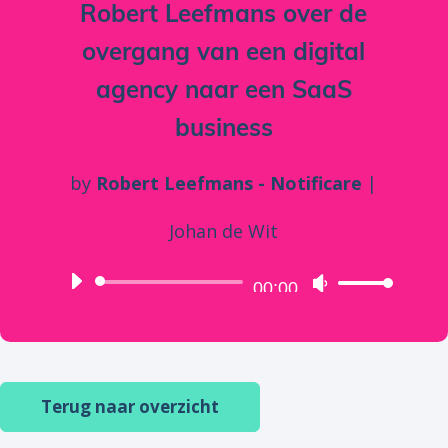
Robert Leefmans over de
overgang van een digital
agency naar een SaaS
business
by
Robert Leefmans - Notificare
|
Johan de Wit
Audio
00:00
Use
Player
Up/Down
Arrow
keys
Terug naar overzicht
to
increase