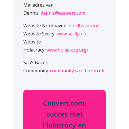
Mailadres van
Dennis:
dennis@convert.com
Website Nordhaven:
nordhaven.io/
Website Secity:
www.secity.nl/
Website
Holacracy:
www.holacracy.org/
SaaS Bazen
Community:
community.saasbazen.nl/
Convert.com:
succes met
Holacracy en