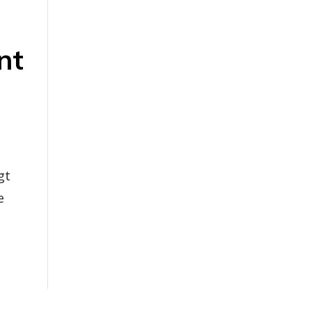
nt
gt
e